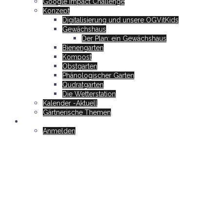
Google Impact Challenge
Konzept
Digitalisierung und unsere OGVitKids
Gewächshaus
Der Plan: ein Gewächshaus
Bienengarten
Kompost
Obstgarten
Phänologischer Garten
Qudratgarten
Die Wetterstation
Kalender -Aktuell
Gärtnerische Themen
Mitglieder
Anmelden
Garten-Real-Digital
Ein Gartenerlebnis für Jung und Alt