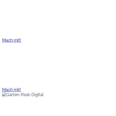
Eine Wetterstation pr
Temperatur, Niederschlag, Luftfeuchte, Bodenfeuchte und v
Mach mit!
Ein Haus für die OGV
Hier erhalten die OGVitKids eine location für Ihre Aktivitäten
Mach mit!