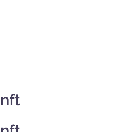
nft
nft