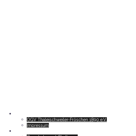
Foederation-Zukunft
OGV Thaleischweiler-Fröschen 1890 e.V.
Impressum
Garten – Real – Digital