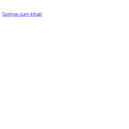
Springe zum Inhalt
Garten-Real-Digital
Obst- und Gartenbauvereins Thaleischweiler-Fröschen 