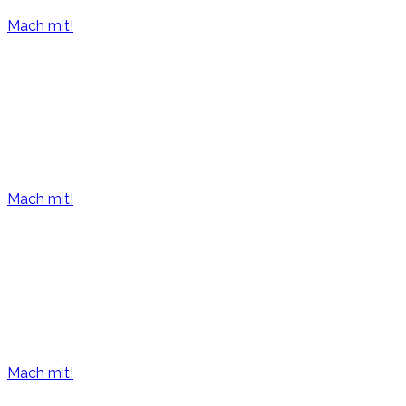
Mach mit!
Im Gewächshaus geht 
Schau einmal vorbei! Gern zeigen wir Euch alles
Mach mit!
In den Quadraten wächs
Kindergartenkinder, die Gärtner der nächsten Generation
Mach mit!